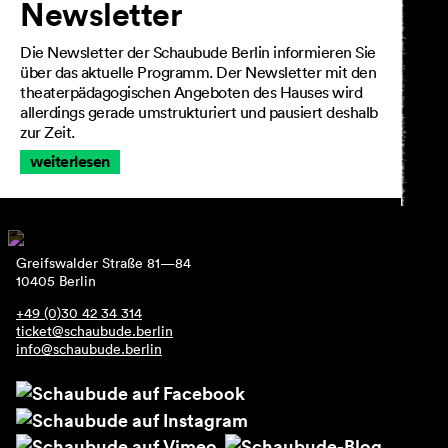
Newsletter
Die Newsletter der Schaubude Berlin informieren Sie
über das aktuelle Programm. Der Newsletter mit den
theaterpädagogischen Angeboten des Hauses wird
allerdings gerade umstrukturiert und pausiert deshalb
zur Zeit.
weiterlesen
Greifswalder Straße 81—84
10405 Berlin
+49 (0)30 42 34 314
ticket@schaubude.berlin
info@schaubude.berlin