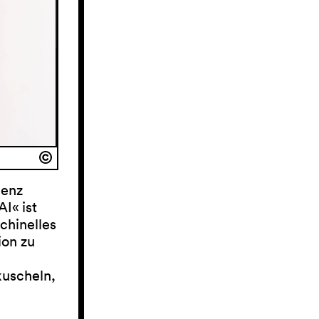
genz
AI« ist
chinelles
ion zu
kuscheln,