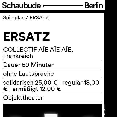
Programm
Spielplan
/
ERSATZ
ERSATZ
Ticket
Barrierefreiheit
COLLECTIF AÏE AÏE AÏE,
Frankreich
Dauer 50 Minuten
Über uns
ohne Lautsprache
solidarisch 25,00 € | regulär 18,00
€ | ermäßigt 12,00 €
Objekttheater