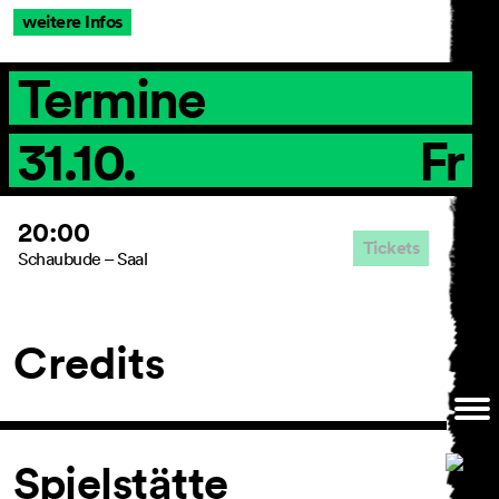
weitere Infos
Termine
AGB
Impressum
31.10.
Fr
Datenschutz
Barrierefreiheitserklärung
20:00
Tickets
Schaubude – Saal
Credits
Spielstätte