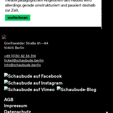
theaterpädagogischen Angeboten des Hauses wird
allerdings gerade umstrukturiert und pausiert deshalb
zur Zeit.
weiterlesen
Greifswalder Straße 81—84
10405 Berlin
+49 (0)30 42 34 314
ticket@schaubude.berlin
info@schaubude.berlin
AGB
Impressum
Datenschutz