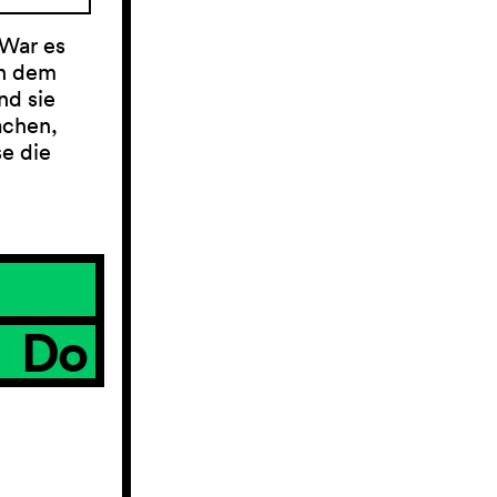
 War es
en dem
nd sie
achen,
e die
Do