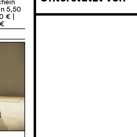
chein
n 5,50
0 € |
 €