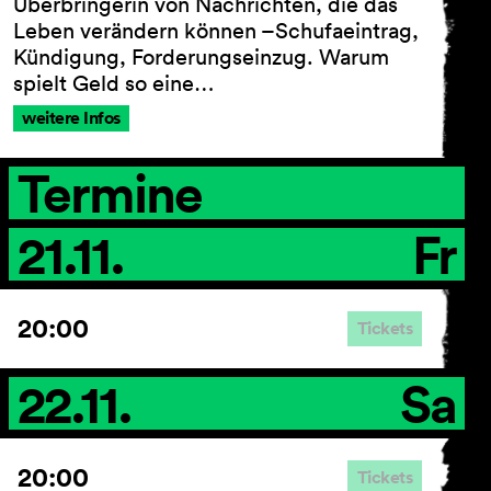
Überbringerin von Nachrichten, die das
Leben verändern können –Schufaeintrag,
Kündigung, Forderungseinzug. Warum
spielt Geld so eine…
weitere Infos
Termine
21.11.
Fr
20:00
Tickets
22.11.
Sa
20:00
Tickets