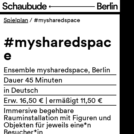
Programm
Spielplan
/
#mysharedspace
#mysharedspac
Ticket
e
Barrierefreiheit
Ensemble mysharedspace, Berlin
Über uns
Dauer 45 Minuten
in Deutsch
Erw. 16,50 € | ermäßigt 11,50 €
Immersive begehbare
Rauminstallation mit Figuren und
Objekten für jeweils eine*n
Besucher*in