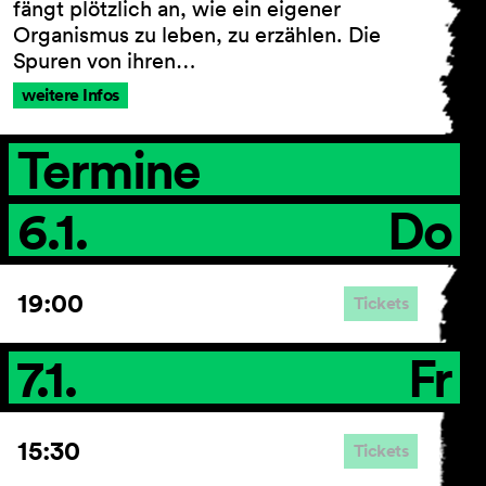
fängt plötzlich an, wie ein eigener
Organismus zu leben, zu erzählen. Die
Spuren von ihren…
weitere Infos
AGB
Impressum
Datenschutz
Termine
Barrierefreiheitserklärung
6.1.
Do
19:00
Tickets
7.1.
Fr
15:30
Tickets