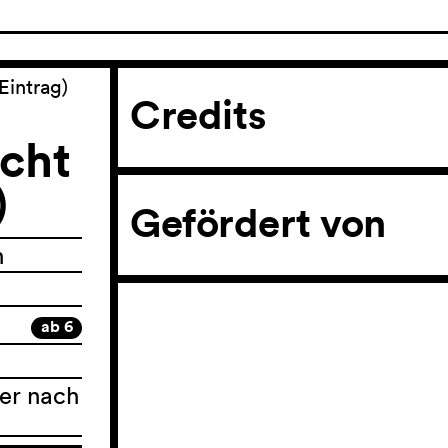
Eintrag)
Credits
icht
)
Gefördert von
n
ab 6
er nach