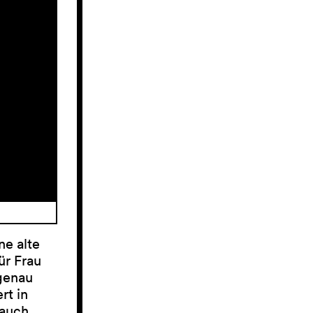
ne alte
ür Frau
 genau
rt in
, auch…