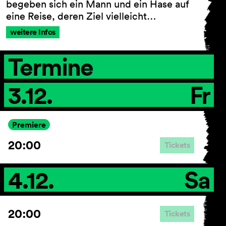
begeben sich ein Mann und ein Hase auf
eine Reise, deren Ziel vielleicht…
weitere Infos
AGB
Impressum
Termine
Datenschutz
Barrierefreiheitserklärung
3.12.
Fr
Premiere
20:00
Tickets
4.12.
Sa
20:00
Tickets