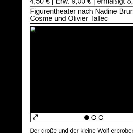
4,50 € | Erw. 9,00 € | ermäßigt 8
Figurentheater nach Nadine Brun
Cosme und Olivier Tallec
Der große und der kleine Wolf erprobe