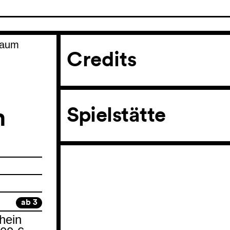
Baum
Credits
m
Spielstätte
ab 3
hein