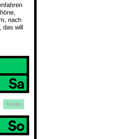
enfahren
chöne,
um, nach
 das will
Sa
Tickets
So