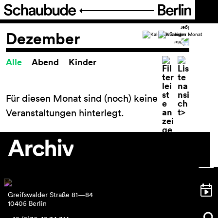
Programm
Dezember
Alle
Abend
Kinder
Spielplan
Spielplan
Theaterpädagogik
Für diesen Monat sind (noch) keine
FIGURE IT OUT
Veranstaltungen hinterlegt.
Festival Theater der Dinge
Reihen und Projekte
Archiv
Archiv
Ticket
Greifswalder Straße 81—84
Barrierefreiheit
10405 Berlin