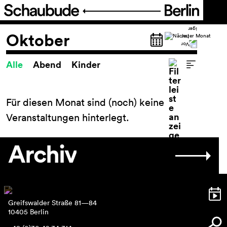
Programm
Oktober
Alle
Abend
Kinder
Spielplan
Spielplan
Theaterpädagogik
Für diesen Monat sind (noch) keine
FIGURE IT OUT
Veranstaltungen hinterlegt.
Festival Theater der Dinge
Reihen und Projekte
Archiv
Archiv
Ticket
Greifswalder Straße 81—84
Barrierefreiheit
10405 Berlin