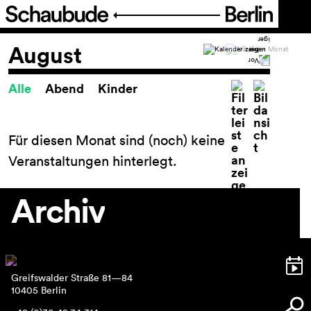
Programm
August
Alle
Abend
Kinder
Spielplan
Spielplan
Theaterpädagogik
Für diesen Monat sind (noch) keine
FIGURE IT OUT
Veranstaltungen hinterlegt.
Festival Theater der Dinge
Reihen und Projekte
Archiv
Archiv
Ticket
Greifswalder Straße 81—84
Barrierefreiheit
10405 Berlin