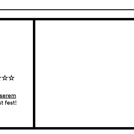
☆☆☆
nserem
t fest!