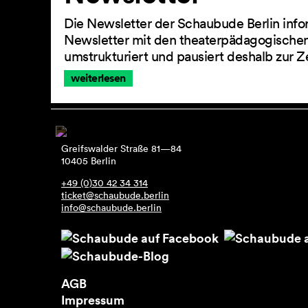
Die Newsletter der Schaubude Berlin info
Newsletter mit den theaterpädagogischen
umstrukturiert und pausiert deshalb zur Z
weiterlesen
Greifswalder Straße 81—84
10405 Berlin
+49 (0)30 42 34 314
ticket@schaubude.berlin
info@schaubude.berlin
AGB
Impressum