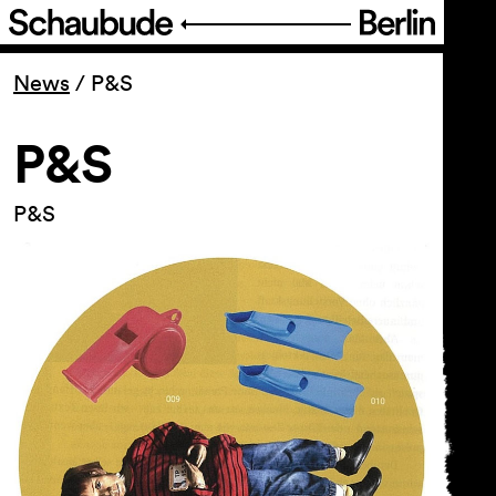
Programm
News
/
P&S
Ticket
P&S
Barrierefreiheit
P&S
Über uns