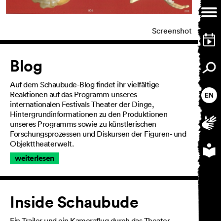
Screenshot
AGB
Artikel
Impressum
Blog
Datenschutz
Barrierefreiheitserklärung
Auf dem Schaubude-Blog findet ihr vielfältige
Reaktionen auf das Programm unseres
internationalen Festivals Theater der Dinge,
Hintergrundinformationen zu den Produktionen
unseres Programms sowie zu künstlerischen
Forschungsprozessen und Diskursen der Figuren- und
Objekttheaterwelt.
weiterlesen
Inside Schaubude
Ein Trailer und ein Kameraflug durch das Theater