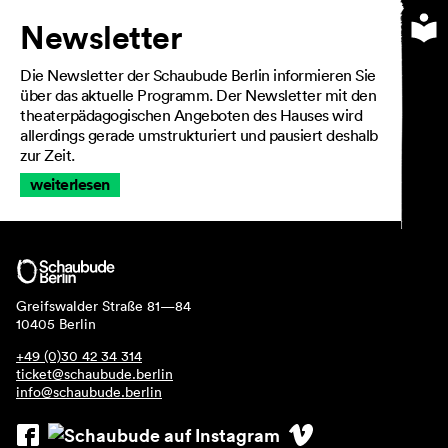
Newsletter
Die Newsletter der Schaubude Berlin informieren Sie
AGB
über das aktuelle Programm. Der Newsletter mit den
Impressum
theaterpädagogischen Angeboten des Hauses wird
Datenschutz
allerdings gerade umstrukturiert und pausiert deshalb
zur Zeit.
Barrierefreiheitserklärung
weiterlesen
Greifswalder Straße 81—84
10405 Berlin
+49 (0)30 42 34 314
ticket@schaubude.berlin
info@schaubude.berlin