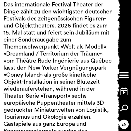
Das internationale Festival Theater der
Dinge zählt zu den wichtigsten deutschen
Festivals des zeitgenössischen Figuren-
und Objekttheaters. 2026 findet es zum
AGB
15. Mal statt und feiert sein Jubiläum mit
Impressum
einer Sonderausgabe zum
Datenschutz
Barrierefreiheitserklärung
Themenschwerpunkt »Welt als Modell«:
»Dreamland / Territorium der Träume«
vom Théâtre Rude Ingénierie aus Québec
lässt den New Yorker Vergnügungspark
»Coney Island« als große kinetische
Objekt-Installation in seiner Blütezeit
wiederauferstehen, während in der
Theater-Serie »Transport« sechs
europäische Puppentheater mittels 3D-
gedruckter Miniaturwelten von Logistik,
Tourismus und Ökologie erzählen.
Gastspiele aus ganz Europa und
Begegnungsformate runden das