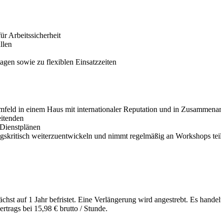
r Arbeitssicherheit
llen
gen sowie zu flexiblen Einsatzzeiten
umfeld in einem Haus mit internationaler Reputation und in Zusammena
eitenden
 Dienstplänen
ungskritisch weiterzuentwickeln und nimmt regelmäßig an Workshops tei
hst auf 1 Jahr befristet. Eine Verlängerung wird angestrebt. Es handelt
trags bei 15,98 € brutto / Stunde.