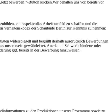
Jetzt bewerben!“-Button klicken.Wir behalten uns vor, bereits vor
rzubilden, ein respektvolles Arbeitsumfeld zu schaffen und die
hen Verhaltenskodex der Schaubude Berlin zur Kenntnis zu nehmen:
äftigten widerspiegelt und begrüßt deshalb ausdrücklich Bewerbungen
zes unsererseits gewährleistet. Anerkannt Schwerbehinderte oder
nderung ggf. bereits in der Bewerbung hinzuweisen.
rundinformationen zu den Produktionen unseres Programms sowie zu