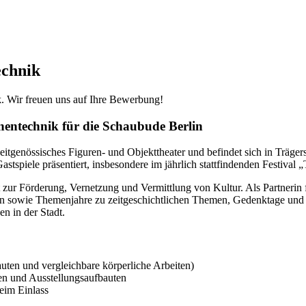
echnik
. Wir freuen uns auf Ihre Bewerbung!
hnentechnik für die Schaubude Berlin
zeitgenössisches Figuren- und Objekttheater und befindet sich in Träg
astspiele präsentiert, insbesondere im jährlich stattfindenden Festival 
t zur Förderung, Vernetzung und Vermittlung von Kultur. Als Partnerin f
iven sowie Themenjahre zu zeitgeschichtlichen Themen, Gedenktage und Ju
n in der Stadt.
uten und vergleichbare körperliche Arbeiten)
gen und Ausstellungsaufbauten
eim Einlass