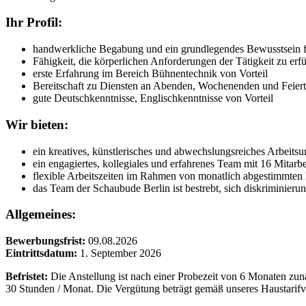
Ihr Profil:
handwerkliche Begabung und ein grundlegendes Bewusstsein fü
Fähigkeit, die körperlichen Anforderungen der Tätigkeit zu erfü
erste Erfahrung im Bereich Bühnentechnik von Vorteil
Bereitschaft zu Diensten an Abenden, Wochenenden und Feierta
gute Deutschkenntnisse, Englischkenntnisse von Vorteil
Wir bieten:
ein kreatives, künstlerisches und abwechslungsreiches Arbeits
ein engagiertes, kollegiales und erfahrenes Team mit 16 Mitarb
flexible Arbeitszeiten im Rahmen von monatlich abgestimmten
das Team der Schaubude Berlin ist bestrebt, sich diskriminier
Allgemeines:
Bewerbungsfrist:
09.08.2026
Eintrittsdatum:
1. September 2026
Befristet:
Die Anstellung ist nach einer Probezeit von 6 Monaten zunäc
30 Stunden / Monat. Die Vergütung beträgt gemäß unseres Haustarifver