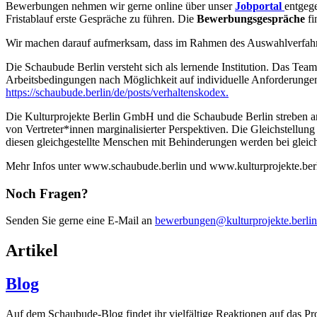
Bewerbungen nehmen wir gerne online über unser
Jobportal
entgege
Fristablauf erste Gespräche zu führen. Die
Bewerbungsgespräche
fi
Wir machen darauf aufmerksam, dass im Rahmen des Auswahlverfahren
Die Schaubude Berlin versteht sich als lernende Institution. Das Team 
Arbeitsbedingungen nach Möglichkeit auf individuelle Anforderungen
https://schaubude.berlin/de/posts/verhaltenskodex.
Die Kulturprojekte Berlin GmbH und die Schaubude Berlin streben an,
von Vertreter*innen marginalisierter Perspektiven. Die Gleichstellun
diesen gleichgestellte Menschen mit Behinderungen werden bei gleich
Mehr Infos unter www.schaubude.berlin und www.kulturprojekte.berl
Noch Fragen?
Senden Sie gerne eine E-Mail an
bewerbungen@kulturprojekte.berlin
Artikel
Blog
Auf dem Schaubude-Blog findet ihr vielfältige Reaktionen auf das P