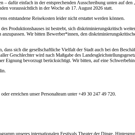
n – dafür einfach in der entsprechenden Ausschreibung unten auf den „
nden voraussichtlich in der Woche ab 17. August 2026 statt.
s entstandene Reisekosten leider nicht erstattet werden können.
des Produktionshauses ist bestrebt, sich diskriminierungskritisch weite
 anzupassen. Wir bitten Bewerber*innen, den diskriminierungskritisc
 dass sich die gesellschaftliche Vielfalt der Stadt auch bei den Besch
g aller Geschlechter wird nach Maßgabe des Landesgleichstellungsgeset
er Eignung bevorzugt berücksichtigt. Wir bitten, auf eine Schwerbehi
in.
oder erreichen unser Personalteam unter +49 30 247 49 720.
rogramm unseres internationalen Festivals Theater der Dinge, Hinterg