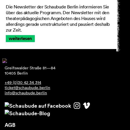
Die Newsletter der Schaubude Berlin informieren Sie
über das aktuelle Programm. Der Newsletter mit den
theaterpädagogischen Angeboten des Hauses wird
allerdings gerade umstrukturiert und pausiert deshalb
zur Zeit.
weiterlesen
Greifswalder Straße 81—84
10405 Berlin
+49 (0)30 42 34 314
ticket@schaubude.berlin
info@schaubude.berlin
AGB