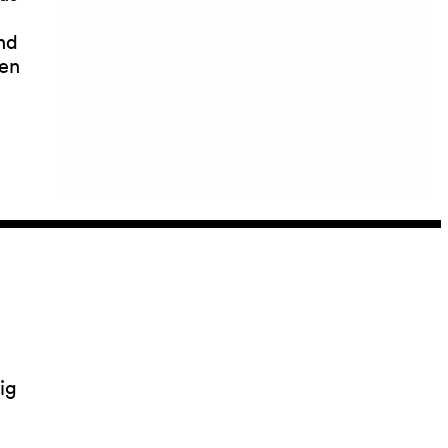
und
nen
ig