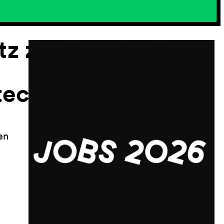
tz zur
technik
en