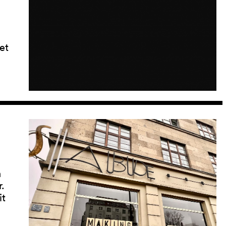
et
h
.
it