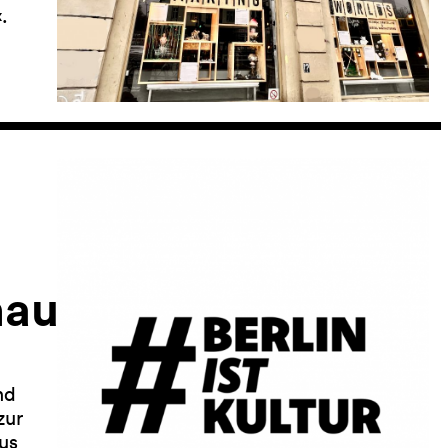
.
haus
nd
zur
us