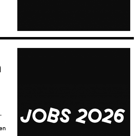
n
.
den