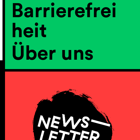
Barrierefrei
heit
Über uns