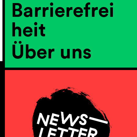
Barrierefrei
heit
Über uns