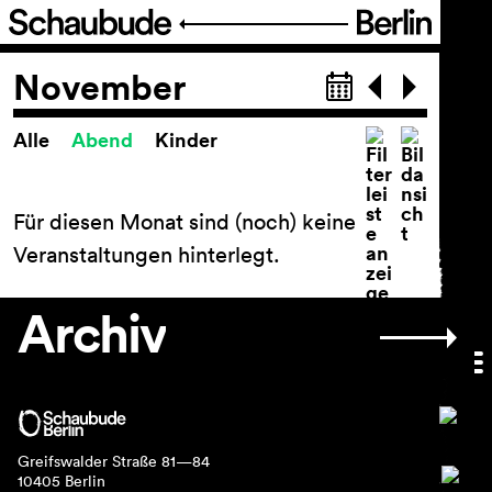
Programm
November
Alle
Abend
Kinder
Spielplan
Spielplan
Theaterpädagogik
Für diesen Monat sind (noch) keine
FIGURE IT OUT
Veranstaltungen hinterlegt.
Festival Theater der Dinge
Reihen und Projekte
Archiv
Archiv
Ticket
Barrierefreiheit
Greifswalder Straße 81—84
10405 Berlin