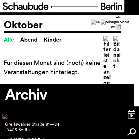
Programm
Oktober
Alle
Abend
Kinder
Spielplan
Spielplan
Theaterpädagogik
Für diesen Monat sind (noch) keine
FIGURE IT OUT
Veranstaltungen hinterlegt.
Festival Theater der Dinge
Reihen und Projekte
Archiv
Archiv
Ticket
Greifswalder Straße 81—84
Barrierefreiheit
10405 Berlin