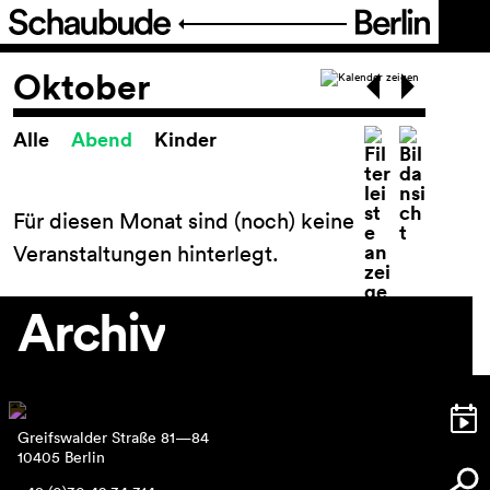
Programm
Oktober
Alle
Abend
Kinder
Spielplan
Spielplan
Theaterpädagogik
Für diesen Monat sind (noch) keine
FIGURE IT OUT
Veranstaltungen hinterlegt.
Festival Theater der Dinge
Reihen und Projekte
Archiv
Archiv
Ticket
Greifswalder Straße 81—84
Barrierefreiheit
10405 Berlin