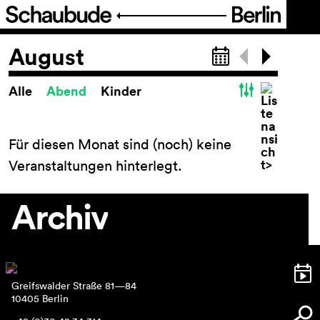
Programm
August
Alle
Abend
Kinder
Spielplan
Spielplan
Theaterpädagogik
Für diesen Monat sind (noch) keine
FIGURE IT OUT
Veranstaltungen hinterlegt.
Festival Theater der Dinge
Reihen und Projekte
Archiv
Archiv
Ticket
Greifswalder Straße 81—84
Barrierefreiheit
10405 Berlin