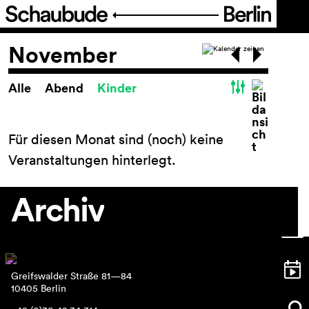
Programm
November
Alle
Abend
Kinder
Spielplan
Spielplan
Theaterpädagogik
Für diesen Monat sind (noch) keine
FIGURE IT OUT
Veranstaltungen hinterlegt.
Festival Theater der Dinge
Reihen und Projekte
Archiv
Archiv
Ticket
Greifswalder Straße 81—84
Barrierefreiheit
10405 Berlin