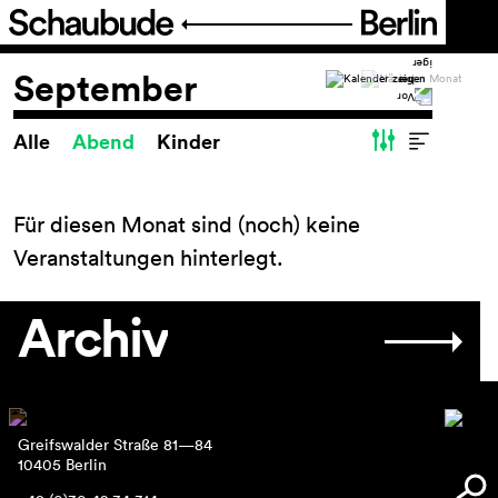
Programm
September
Alle
Abend
Kinder
Spielplan
Spielplan
Theaterpädagogik
Für diesen Monat sind (noch) keine
FIGURE IT OUT
Veranstaltungen hinterlegt.
Festival Theater der Dinge
Reihen und Projekte
Archiv
Archiv
Ticket
Greifswalder Straße 81—84
Barrierefreiheit
10405 Berlin